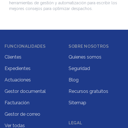
herramientas de gestión y automatización para escribir los
mejores consejos para optimizar despachos.
Footer
FUNCIONALIDADES
SOBRE NOSOTROS
Clientes
Quienes somos
Expedientes
Seguridad
Actuaciones
Blog
Gestor documental
Recursos gratuitos
Facturación
Sitemap
Gestor de correo
LEGAL
Ver todas