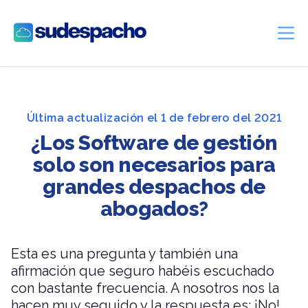
Sudespacho
Ope
Última actualización el 1 de febrero del 2021
¿Los Software de gestión
solo son necesarios para
grandes despachos de
abogados?
Esta es una pregunta y también una
afirmación que seguro habéis escuchado
con bastante frecuencia. A nosotros nos la
hacen muy seguido y la respuesta es: ¡No!,