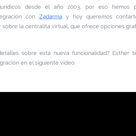
 jurídicos desde el año 2003, por eso hemos 
tegración con
Zadarma
y hoy queremos contart
 sobre la centralita virtual, que
ofrece opciones grat
etalles sobre esta nueva funcionalidad? Esther
egración en el siguiente vídeo: