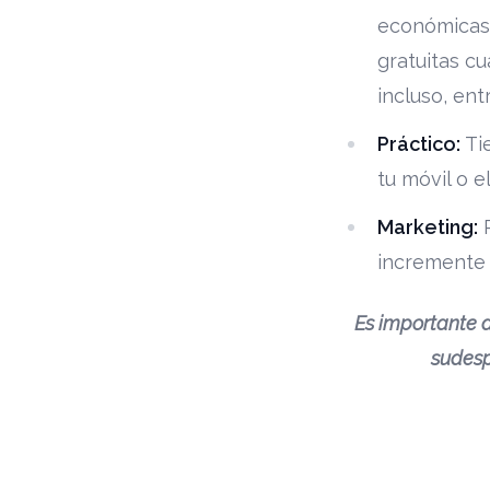
económicas,
gratuitas c
incluso, ent
Práctico:
Ti
tu móvil o e
Marketing:
P
incremente 
Es importante a
sudesp