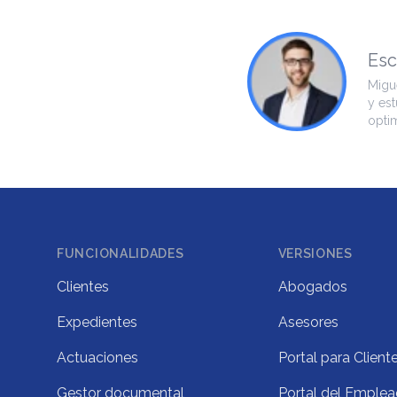
Esc
Migue
y est
opti
Footer
FUNCIONALIDADES
VERSIONES
Clientes
Abogados
Expedientes
Asesores
Actuaciones
Portal para Client
Gestor documental
Portal del Emple