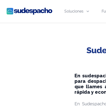
Sudespacho
Soluciones
Fu
Sude
En sudespac
para despach
que llames 
rápida y eco
En Sudespacho