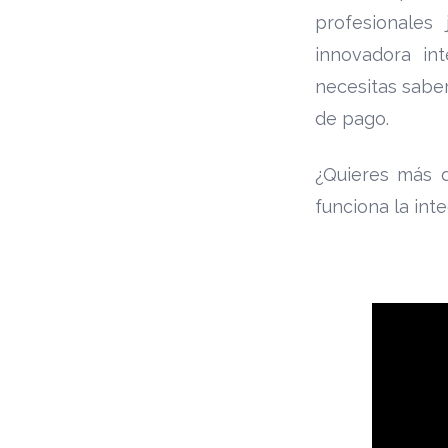
profesionales
innovadora in
necesitas saber
de pago.
¿Quieres más d
funciona la int