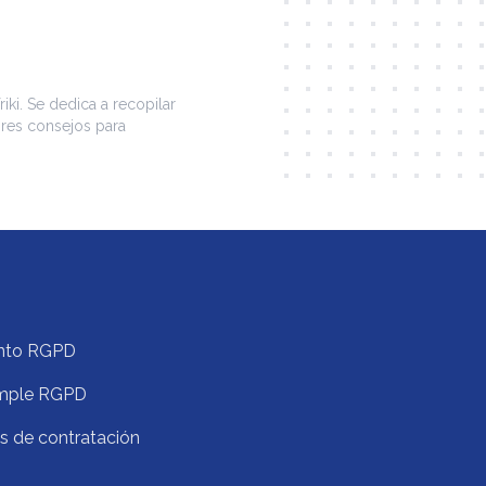
iki. Se dedica a recopilar
ores consejos para
nto RGPD
mple RGPD
s de contratación