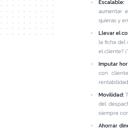
Escalable:
E
aumentar e
quieras y e
Llevar el co
la ficha de
el cliente? 
Imputar hor
con client
rentabilida
Movilidad:
T
del despac
siempre con
Ahorrar din