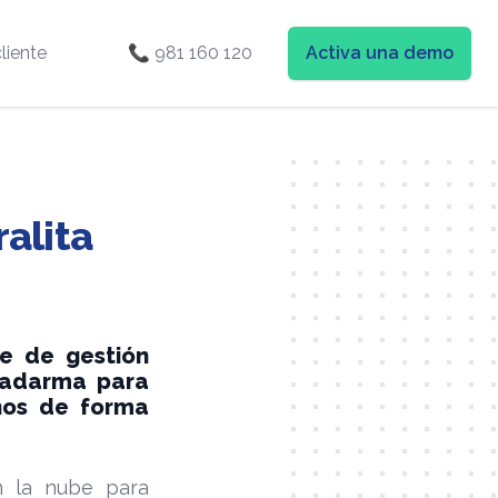
liente
📞 981 160 120
Activa una demo
alita
e de gestión
 Zadarma para
nos de forma
n la nube para