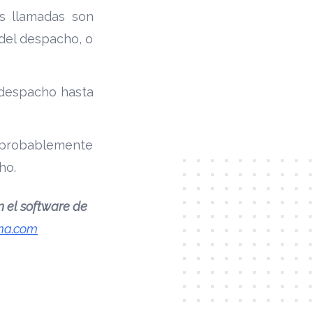
as llamadas son
 del despacho, o
 despacho hasta
, probablemente
cho.
n el software de
ma.com