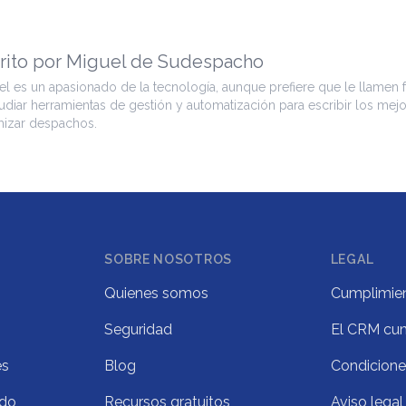
rito por Miguel de Sudespacho
l es un apasionado de la tecnología, aunque prefiere que le llamen fr
udiar herramientas de gestión y automatización para escribir los mej
mizar despachos.
SOBRE NOSOTROS
LEGAL
Quienes somos
Cumplimie
Seguridad
El CRM cu
es
Blog
Condicione
ado
Recursos gratuitos
Aviso legal